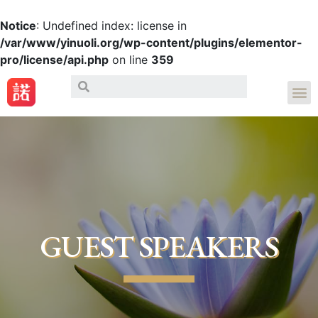
Notice
: Undefined index: license in
/var/www/yinuoli.org/wp-content/plugins/elementor-
pro/license/api.php
on line
359
GUEST SPEAKERS