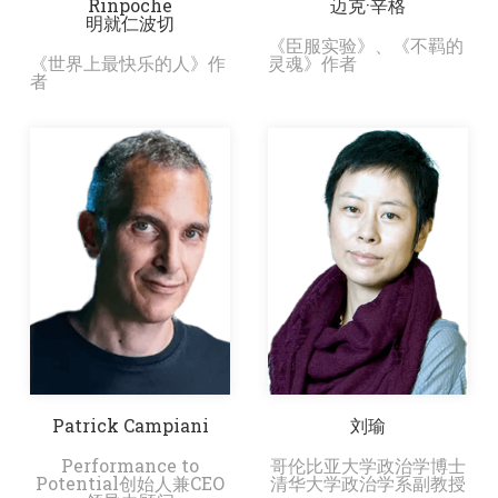
Rinpoche
迈克·辛格
明就仁波切
《臣服实验》、《不羁的
《世界上最快乐的人》作
灵魂》作者
者
Patrick Campiani
刘瑜
Performance to
哥伦比亚大学政治学博士
Potential创始人兼CEO
清华大学政治学系副教授