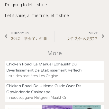
I’m going to let it shine
Let it shine, all the time, let it shine
PREVIOUS
NEXT
2022，学会了几件事
女性为什么更穷？
More
Chicken Road: Le Manuel Exhaustif Du
Divertissement De Établissement Réfléchi
Liste des matières Les Origine
Chicken Road: De Ultieme Guide Over Dit
Opwindende Casinospel
Inhoudsopgave Hetgeen Maakt On